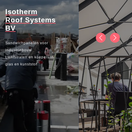
Isotherm
Roof Systems
BV
Previous
Next
Sandwichpanelen voor
industriebouw
Lichtstraten en koepels in
glas en kunststof