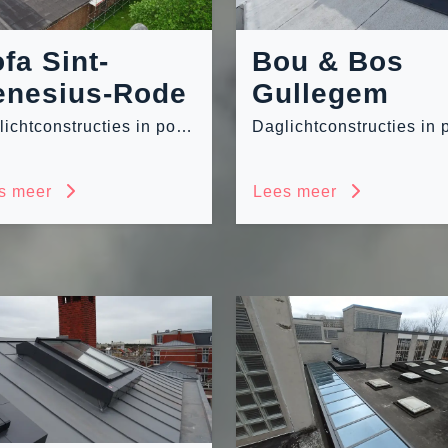
fa Sint-
Bou & Bos
enesius-Rode
Gullegem
Daglichtconstructies in polycarbonaat en glas
s meer
Lees meer