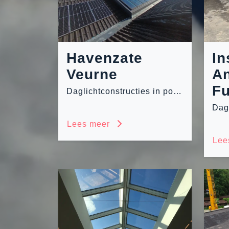
Havenzate
In
Veurne
A
Fu
Daglichtconstructies in polycarbonaat en glas
Lees meer
Lee