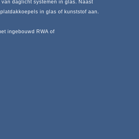
 van daglicht systemen in glas. Naast
latdakkoepels in glas of kunststof aan.
t met ingebouwd RWA of