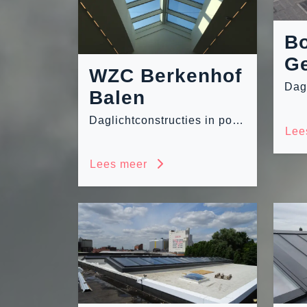
Bo
G
WZC Berkenhof
Balen
Daglichtconstructies in polycarbonaat en glas
Lee
Lees meer