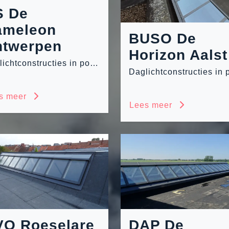
S De
ameleon
BUSO De
ntwerpen
Horizon Aalst
Daglichtconstructies in polycarbonaat en glas
s meer
Lees meer
VO Roeselare
DAP De