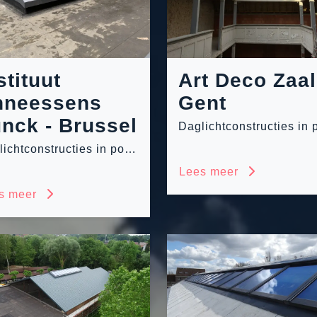
stituut
Art Deco Zaal
nneessens
Gent
nck - Brussel
Daglichtconstructies in polycarbonaat en glas
Lees meer
s meer