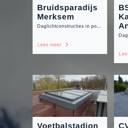
Bruidsparadijs
B
Merksem
K
A
Daglichtconstructies in polycarbonaat en glas
Lees meer
Lee
Voetbalstadion
C