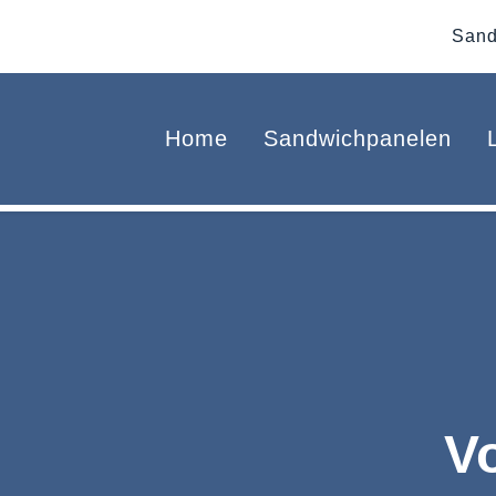
Sand
Home
Sandwichpanelen
V