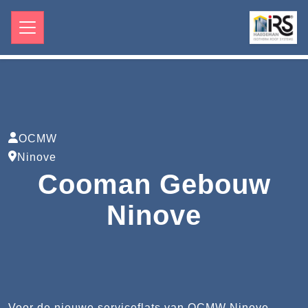
OCMW
Ninove
Cooman Gebouw
Ninove
Voor de nieuwe serviceflats van OCMW Ninove